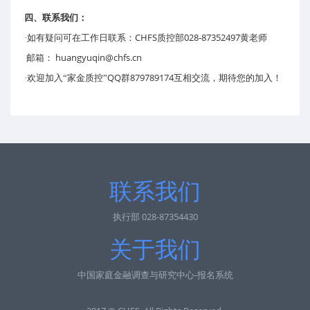
四、联系我们：
CHFS
028-87352497
·如有疑问可在工作日联系：
质控部
黄老师
huangyuqin@chfs.cn
邮箱：
QQ
879789174
·欢迎加入“家金质控”
群
互相交流，期待您的加入！
联系我们
执行部 028-87354430
关于我们
中国家庭金融调查与研究中心-报名系统