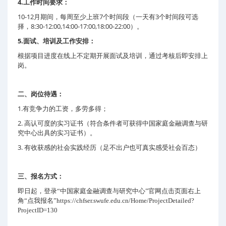
4.
工作时间要求：
10-12
7
3
月期间，每周至少上班
个时间段（一天有
个时间段可选
8:30-12:00,14:00-17:00,18:00-22:00
择，
）。
5.
面试、培训及工作安排：
根据项目进度在线上不定期开展面试及培训，通过考核后即安排上
岗。
二、岗位待遇：
1.
有竞争力的工资，多劳多得；
2.
高认可度的实习证书（符合条件者可获得中国家庭金融调查与研
究中心出具的实习证书）。
3.
有收获感的社会实践经历（足不出户也可真实感受社会百态）
三、报名方式：
即日起，登录“中国家庭金融调查与研究中心”官网点击页面右上
角“点我报名”
https://chfser.swufe.edu.cn/Home/ProjectDetailed?
ProjectID=130