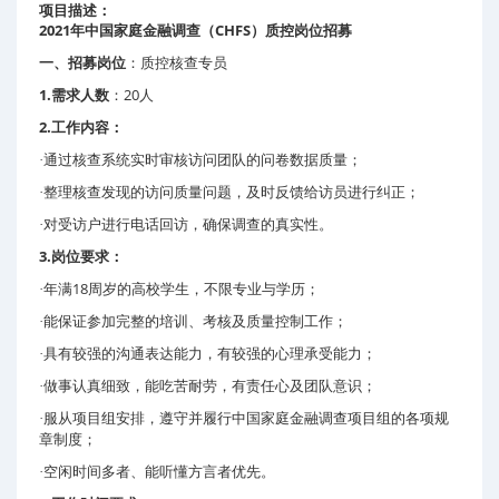
项目描述：
2021
CHFS
年中国家庭金融调查（
）质控岗位招募
一、招募岗位
：质控核查专员
1.
20
需求人数
：
人
2.
工作内容：
·通过核查系统实时审核访问团队的问卷数据质量；
·整理核查发现的访问质量问题，及时反馈给访员进行纠正；
·对受访户进行电话回访，确保调查的真实性。
3.
岗位要求：
18
·年满
周岁的高校学生，不限专业与学历；
·能保证参加完整的培训、考核及质量控制工作；
·具有较强的沟通表达能力，有较强的心理承受能力；
·做事认真细致，能吃苦耐劳，有责任心及团队意识；
·服从项目组安排，遵守并履行中国家庭金融调查项目组的各项规
章制度；
·空闲时间多者、能听懂方言者优先。