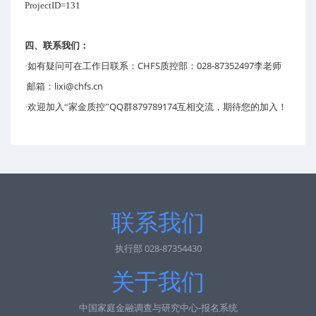
ProjectID=131
四、联系我们：
CHFS
028-87352497李
·如有疑问可在工作日联系：
质控部：
老师
lixi@chfs.cn
邮箱：
QQ
879789174
·欢迎加入“家金质控”
群
互相交流，期待您的加入！
联系我们
执行部 028-87354430
关于我们
中国家庭金融调查与研究中心-报名系统