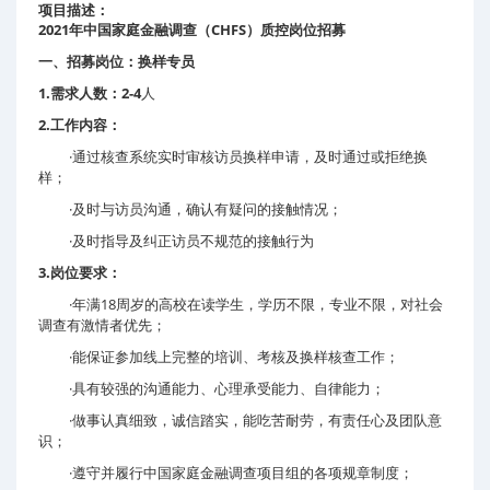
项目描述：
2021
CHFS
年中国家庭金融调查（
）质控岗位招募
一、招募岗位：
换样专员
1.
需求人数：2-4
人
2.
工作内容：
·通过核查系统实时审核访员换样申请，及时通过或拒绝换
样；
·及时与访员沟通，确认有疑问的接触情况；
·及时指导及纠正访员不规范的接触行为
3.
岗位要求：
·年满
18
周岁的高校在读学生，学历不限，专业不限，对社会
调查有激情者优先；
·能保证参加线上完整的培训、考核及换样核查工作；
·具有较强的沟通能力、心理承受能力、自律能力；
·做事认真细致，诚信踏实，能吃苦耐劳，有责任心及团队意
识；
·遵守并履行中国家庭金融调查项目组的各项规章制度；