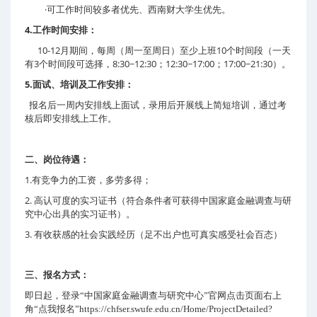
·可工作时间较多者优先、西南财大学生优先。
4.
工作时间安排：
10-12
10
月期间，每周（周一至周日）至少上班
个时间段（一天
3
8:30~12:30；12:30~17:00；17:00~21:30
有
个时间段可选择，
）。
5.
面试、培训及工作安排：
报名后一周内安排线上面试，录用后开展线上简短培训，通过考
核后即安排线上工作。
二、岗位待遇：
1.
有竞争力的工资，多劳多得；
2.
高认可度的实习证书（符合条件者可获得中国家庭金融调查与研
究中心出具的实习证书）。
3.
有收获感的社会实践经历（足不出户也可真实感受社会百态）
三、报名方式：
即日起，登录“中国家庭金融调查与研究中心”官网点击页面右上
角“点我报名”
https://chfser.swufe.edu.cn/Home/ProjectDetailed?