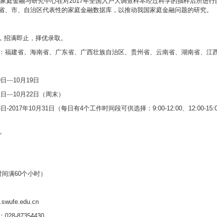
家庭金融与研究中心在对
2017
年全国入户大调查样本经过科学的抽样后所进行
省、市、自治区代表性的家庭金融数据库，以推动我国家庭金融问题的研究。
，招满即止，择优录取。
：福建省、海南省、广东省、广西壮族自治区、贵州省、云南省、湖南省、江
0
日—
10
月
19
日
1
日—
10
月
22
日
（周末）
3
日
-2017
年
10
月
31
日（每日有
4
个工作时间段可供选择：
9:00-12:00
、
12:00-15:
。
时间满
60
个小时）
r.swufe.edu.cn
：
028-87354430
。