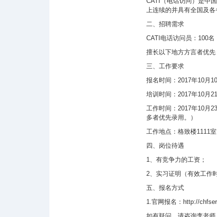
CATI
（电话访问）是中国
上连续的并具有全国及各
二、招聘需求
CATI
电话访问员：
100
名
擅长以下地方方言者优先
三、工作要求
报名时间：
2017
年
10
月
1
培训时间：
2017
年
10
月
2
工作时间：
2017
年
10
月
2
多者优先录用。）
工作地点：格致楼
1111
室
四、岗位待遇
1
、有竞争力的工资；
2
、实习证明（有效工作
五、报名方式
1.
官网报名：
http://chfse
如有疑问，请咨询李老师