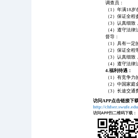
调查员：
（
1
）年满
18
岁
（
2
）保证全程
（
3
）认真细致
（
4
）遵守法律
督导：
（
1
）具有一定
（
2
）保证全程
（
3
）认真细致
（
4
）遵守法律
4.
福利待遇：
（
1
）有竞争力
（
2
）中国家庭
（
3
）长途交通
访问APP点击链接下
http://chfser.swufe.
访问APP扫二维码下载：