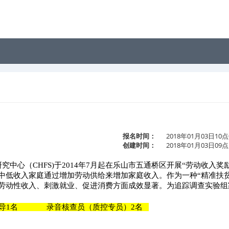
报名时间：
2018年01月03日10点
创建时间：
2018年01月03日09点
研究中心（
CHFS)
于
2014
年
7
月起在乐山市五通桥区开展“劳动收入奖
中低收入家庭通过增加劳动供给来增加家庭收入。作为一种“精准扶
庭劳动性收入、刺激就业、促进消费方面成效显著。为追踪调查实验组
导1名 录音核查员（质控专员）2名