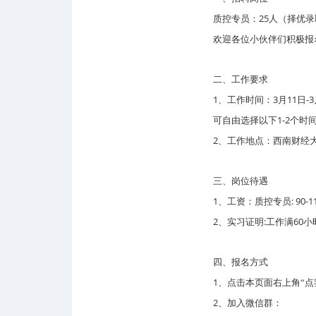
25
质控专员：
人（择优录
欢迎各位小伙伴们积极报
二、工作要求
1
3
11
-3
、工作时间：
月
日
1-2
可自由选择以下
个时
2
、工作地点：西南财经
三、岗位待遇
1
: 90-1
、工资：质控专员
2
:
60
、实习证明
工作满
小
四、报名方式
1
、点击本页面右上角“点
2
、加入微信群：