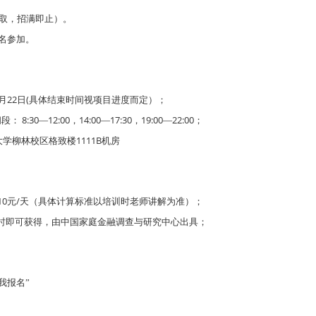
取，招满即止）。
名参加。
22
(
月
日
具体结束时间视项目进度而定）；
8:30
12:00
14:00
17:30
19:00
22:00
间段：
—
，
—
，
—
；
1111B
大学柳林校区格致楼
机房
10
/
元
天（具体计算标准以培训时老师讲解为准）；
时即可获得，由中国家庭金融调查与研究中心出具；
我报名”