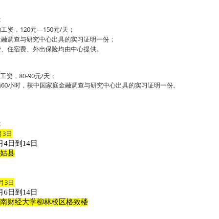
：
的工资，
120
元
—150
元
/
天；
金融调查与研究中心出具的实习证明一份；
费、住宿费、外出保险均由中心提供。
资，80-90元
/
天；
60小时，获中国家庭金融调查与研究中心出具的实习证明一份。
：
月
3
日
4日到14日
姑县
月
3
日
6日到14日
南财经大学柳林校区格致楼