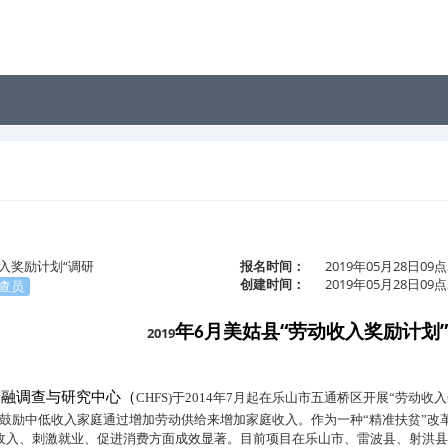
收入奖励计划“调研
报名时间：
2019年05月28日09点
创建时间：
2019年05月28日09点
查员
年
月美姑县
“劳动收入奖励计划
2019
6
金融调查与研究中心（
CHFS)
于
2014
年
7
月起在乐山市五通桥区开展“劳动收入
，鼓励中低收入家庭通过增加劳动供给来增加家庭收入。作为一种“精准扶贫”改
收入、刺激就业、促进消费方面成效显著。目前项目在乐山市、雷波县、射洪县