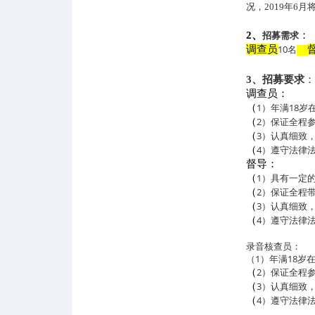
况，
2019年6
招募需求
2
、
：
10名
调查员
3
、招募要求
：
调查员：
1
）年满
18
岁
（
2
）保证全程
（
3
）认真细致
（
4
）遵守法律
（
督导：
1
）具有一定
（
2
）保证全程
（
3
）认真细致
（
4
）遵守法律
（
录音核查员：
（1）年满
18
岁
2
）保证全程
（
3
）认真细致
（
4
）遵守法律
（